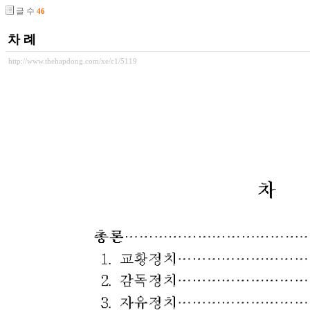
글 수
46
차 례
http://www.thehapdong.com/xe/c1/5119