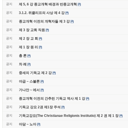
공지
제 5, 6 강 종교개혁 배경과 반종교개혁
공지
3.1.2. 위클리프의 사상 제 4 강
공지
종교개혁 이전의 개혁자들 제 3 강
공지
제 3 장 교회 직원
공지
제 2 장 교 회
공지
제 1 장 원 리
공지
총 론
공지
차 례
공지
중세의 기독교 제 2 강
공지
야곱 ~ 스불론
공지
가나안 ~ 에서
공지
종교개혁 이전의 간추린 기독교 역사 제 1 강
공지
기독교 강요 2권 제1장 주석
공지
기독교강요(The Christianae Religionis Institutio) 제 2 권 제 1 장
공지
아담 ~ 노아