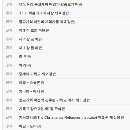
공지
제 5, 6 강 종교개혁 배경과 반종교개혁
공지
3.1.2. 위클리프의 사상 제 4 강
공지
종교개혁 이전의 개혁자들 제 3 강
공지
제 3 장 교회 직원
공지
제 2 장 교 회
공지
제 1 장 원 리
공지
총 론
공지
차 례
공지
중세의 기독교 제 2 강
공지
야곱 ~ 스불론
공지
가나안 ~ 에서
공지
종교개혁 이전의 간추린 기독교 역사 제 1 강
공지
기독교 강요 2권 제1장 주석
공지
기독교강요(The Christianae Religionis Institutio) 제 2 권 제 1 장
공지
아담 ~ 노아